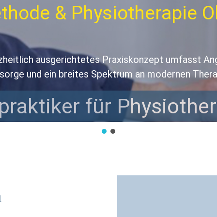
Oliver Hein
st Angebote zur
 Therapiemaßnahmen.
herapie
n