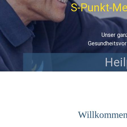
Methode & Physiotherapie 
 ganzheitlich ausgerichtetes Praxiskonzept umfas
svorsorge und ein breites Spektrum an modernen
ilpraktiker für Physiot
Willkomme