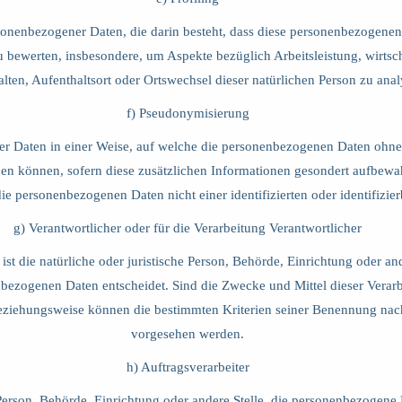
personenbezogener Daten, die darin besteht, dass diese personenbezoge
zu bewerten, insbesondere, um Aspekte bezüglich Arbeitsleistung, wirtsc
halten, Aufenthaltsort oder Ortswechsel dieser natürlichen Person zu an
f) Pseudonymisierung
er Daten in einer Weise, auf welche die personenbezogenen Daten ohne
den können, sofern diese zusätzlichen Informationen gesondert aufbewa
e personenbezogenen Daten nicht einer identifizierten oder identifizie
g) Verantwortlicher oder für die Verarbeitung Verantwortlicher
 ist die natürliche oder juristische Person, Behörde, Einrichtung oder an
bezogenen Daten entscheidet. Sind die Zwecke und Mittel dieser Verarb
beziehungsweise können die bestimmten Kriterien seiner Benennung nac
vorgesehen werden.
h) Auftragsverarbeiter
he Person, Behörde, Einrichtung oder andere Stelle, die personenbezogene