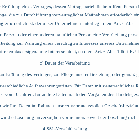
füllung eines Vertrages, dessen Vertragspartei die betroffene Person is
gänge, die zur Durchführung vorvertraglicher Maßnahmen erforderlich s
ung erforderlich ist, der unser Unternehmen unterliegt, dient Art. 6 Abs
nen Person oder einer anderen natürlichen Person eine Verarbeitung per
rbeitung zur Wahrung eines berechtigten Interesses unseres Unternehmen
fenen das erstgenannte Interesse nicht, so dient Art. 6 Abs. 1 lit. f E
c) Dauer der Verarbeitung
zur Erfüllung des Vertrages, zur Pflege unserer Beziehung oder gemäß ge
nterschiedliche Aufbewahrungsfristen. Für Daten mit steuerrechtlicher
st von 10 Jahren, für andere Daten nach den Vorgaben des Handelsgese
n wir Ihre Daten im Rahmen unserer vertrauensvollen Geschäftsbeziehun
 wir die Löschung unverzüglich vornehmen, soweit der Löschung nicht
4.SSL-Verschlüsselung