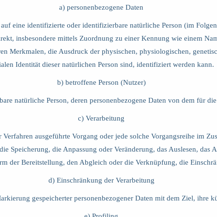
a) personenbezogene Daten
f eine identifizierte oder identifizierbare natürliche Person (im Folge
indirekt, insbesondere mittels Zuordnung zu einer Kennung wie einem N
 Merkmalen, die Ausdruck der physischen, physiologischen, genetische
ialen Identität dieser natürlichen Person sind, identifiziert werden kann.
b) betroffene Person (Nutzer)
zierbare natürliche Person, deren personenbezogene Daten von dem für di
c) Verarbeitung
erter Verfahren ausgeführte Vorgang oder jede solche Vorgangsreihe i
, die Speicherung, die Anpassung oder Veränderung, das Auslesen, das
rm der Bereitstellung, den Abgleich oder die Verknüpfung, die Einschr
d) Einschränkung der Verarbeitung
arkierung gespeicherter personenbezogener Daten mit dem Ziel, ihre ku
e) Profiling